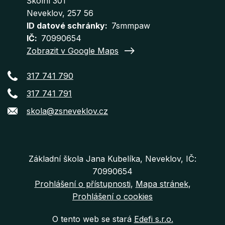
Školní 301
Neveklov
, 257 56
ID datové schránky
7smmpaw
IČ
70990654
Zobrazit v Google Maps
317 741 790
317 741 791
skola@zsneveklov.cz
Základní škola Jana Kubelíka, Neveklov, IČ:
70990654
Prohlášení o přístupnosti
Mapa stránek
Prohlášení o cookies
O tento web se stará
Edefi s.r.o.