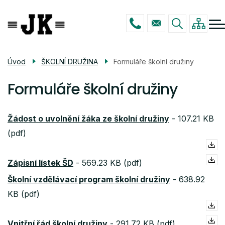
Menu
Přejít
ŠKOLA
navigace
k
hlavnímu
STUDIUM
obsahu
ŠKOLNÍ DRUŽINA
Úvod
ŠKOLNÍ DRUŽINA
Formuláře školní družiny
POVINNÉ INFO
Formuláře školní družiny
KONTAKTY
Žádost o uvolnění žáka ze školní družiny
-
107.21 KB
(pdf)
Zápisní lístek ŠD
-
569.23 KB (pdf)
Školní vzdělávací program školní družiny
-
638.92
KB (pdf)
Vnitřní řád školní družiny
-
291.72 KB (pdf)