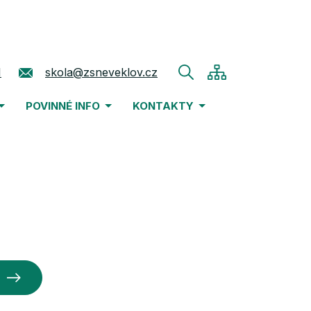
1
skola@zsneveklov.cz
POVINNÉ INFO
KONTAKTY