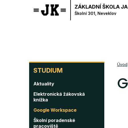
Přejít
ZÁKLADNÍ ŠKOLA JA
k
Školní 301, Neveklov
hlavnímu
obsahu
STUDIUM
Úvod
STUDIUM
G
Aktuality
Elektronická žákovská
knížka
Google Workspace
Školní poradenské
pracoviště