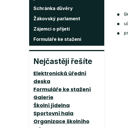
Schránka důvěry
šk
Žákovský parlament
u
Zájemci o přijetí
p
Formuláře ke stažení
Nejčastěji řešíte
Elektronická úřední
deska
Formuláře ke stažení
Galerie
Školní jídelna
Sportovní hala
Organizace školního