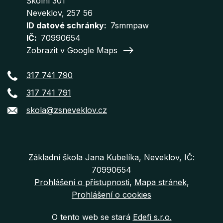
Školní 301
Neveklov
, 257 56
ID datové schránky
7smmpaw
IČ
70990654
Zobrazit v Google Maps
317 741 790
317 741 791
skola@zsneveklov.cz
Základní škola Jana Kubelíka, Neveklov, IČ:
70990654
Prohlášení o přístupnosti
Mapa stránek
Prohlášení o cookies
O tento web se stará
Edefi s.r.o.