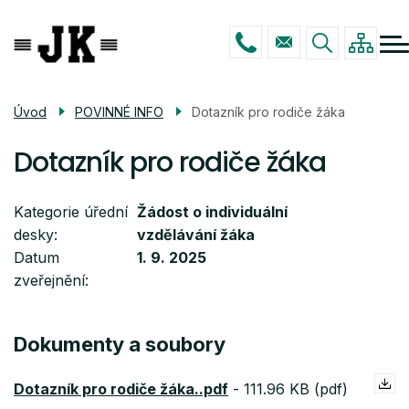
Menu
Přejít
ŠKOLA
navigace
k
hlavnímu
STUDIUM
obsahu
ŠKOLNÍ DRUŽINA
Úvod
POVINNÉ INFO
Dotazník pro rodiče žáka
POVINNÉ INFO
Dotazník pro rodiče žáka
KONTAKTY
Kategorie úřední
Žádost o individuální
desky
vzdělávání žáka
Datum
1. 9. 2025
zveřejnění
Dokumenty a soubory
Dotazník pro rodiče žáka..pdf
-
111.96 KB (pdf)