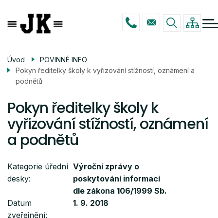
Menu
Přejít
ŠKOLA
navigace
k
hlavnímu
STUDIUM
obsahu
ŠKOLNÍ DRUŽINA
Úvod
POVINNÉ INFO
Pokyn ředitelky školy k vyřizování stížností, oznámení a
POVINNÉ INFO
podnětů
KONTAKTY
Pokyn ředitelky školy k
vyřizování stížností, oznámení
a podnětů
Kategorie úřední
Výroční zprávy o
desky
poskytování informací
dle zákona 106/1999 Sb.
Datum
1. 9. 2018
zveřejnění