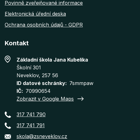
Povinně zveřejňované informace
Elektronická úřední deska
Ochrana osobních údajů - GDPR
Kontakt
Základní škola Jana Kubelíka
Školní 301
Neveklov
, 257 56
ID datové schránky
7smmpaw
IČ
70990654
Zobrazit v Google Maps
317 741 790
317 741 791
skola@zsneveklov.cz