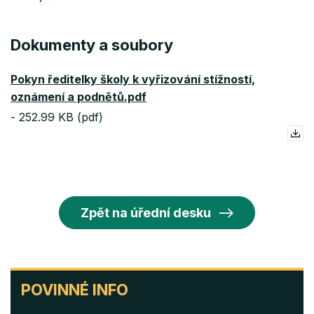
Dokumenty a soubory
Pokyn ředitelky školy k vyřizování stížností,
oznámení a podnětů.pdf
-
252.99 KB (pdf)
Zpět na úřední desku
POVINNÉ
POVINNÉ INFO
INFO