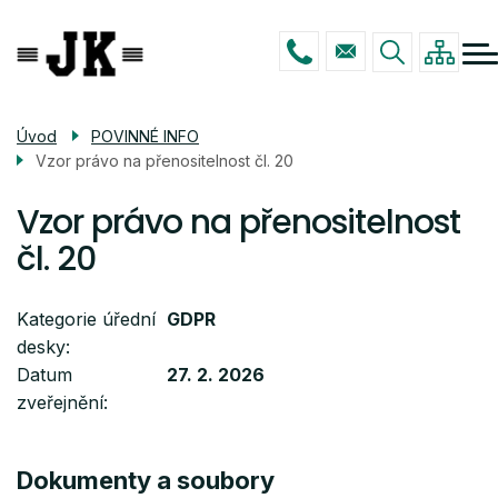
Menu
Přejít
ŠKOLA
navigace
k
hlavnímu
STUDIUM
obsahu
ŠKOLNÍ DRUŽINA
Úvod
POVINNÉ INFO
Vzor právo na přenositelnost čl. 20
POVINNÉ INFO
KONTAKTY
Vzor právo na přenositelnost
čl. 20
Kategorie úřední
GDPR
desky
Datum
27. 2. 2026
zveřejnění
Dokumenty a soubory