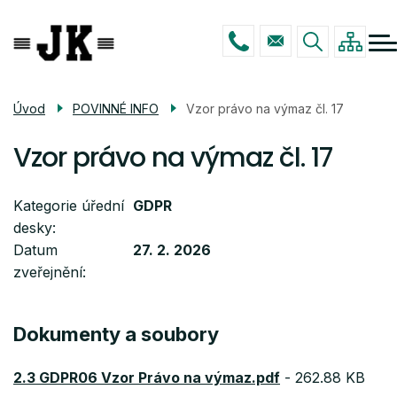
Menu
Přejít
ŠKOLA
navigace
k
hlavnímu
STUDIUM
obsahu
ŠKOLNÍ DRUŽINA
Úvod
POVINNÉ INFO
Vzor právo na výmaz čl. 17
POVINNÉ INFO
Vzor právo na výmaz čl. 17
KONTAKTY
Kategorie úřední
GDPR
desky
Datum
27. 2. 2026
zveřejnění
Dokumenty a soubory
2.3 GDPR06 Vzor Právo na výmaz.pdf
-
262.88 KB