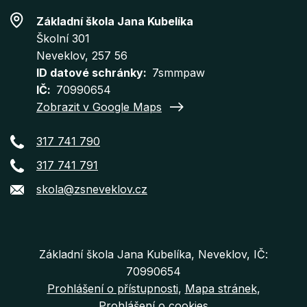
Základní škola Jana Kubelíka
Školní 301
Neveklov
, 257 56
ID datové schránky
7smmpaw
IČ
70990654
Zobrazit v Google Maps
317 741 790
317 741 791
skola@zsneveklov.cz
Základní škola Jana Kubelíka, Neveklov, IČ:
70990654
Prohlášení o přístupnosti
Mapa stránek
Prohlášení o cookies