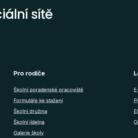
ální sítě
Pro rodiče
L
Školní poradenské pracoviště
E
Formuláře ke stažení
P
Školní družina
E
Školní jídelna
O
Galerie školy