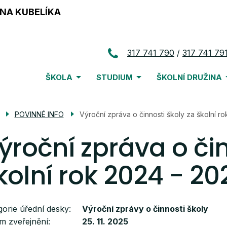
NA KUBELÍKA
317 741 790
317 741 79
Menu
ŠKOLA
STUDIUM
ŠKOLNÍ DRUŽINA
navigace
POVINNÉ INFO
Výroční zpráva o činnosti školy za školní r
ýroční zpráva o čin
kolní rok 2024 - 20
gorie úřední desky
Výroční zprávy o činnosti školy
m zveřejnění
25. 11. 2025