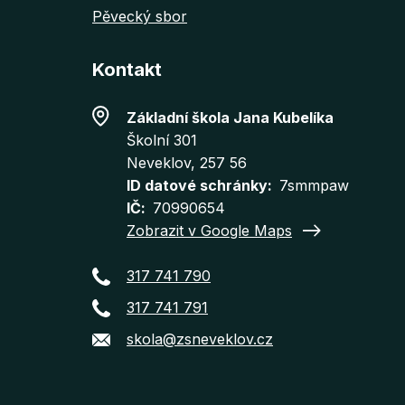
Pěvecký sbor
Kontakt
Základní škola Jana Kubelíka
Školní 301
Neveklov
, 257 56
ID datové schránky
7smmpaw
IČ
70990654
Zobrazit v Google Maps
317 741 790
317 741 791
skola@zsneveklov.cz