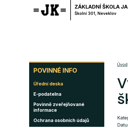
Přejít
ZÁKLADNÍ ŠKOLA JA
k
Školní 301, Neveklov
hlavnímu
obsahu
POVINNÉ
Úvod
POVINNÉ INFO
INFO
V
Úřední deska
š
E-podatelna
Povinně zveřejňované
informace
Kate
Ochrana osobních údajů
Datu