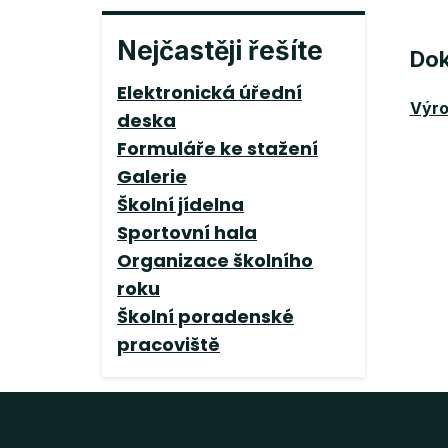
Nejčastěji řešíte
Dok
Elektronická úřední
Výro
deska
Formuláře ke stažení
Galerie
Školní jídelna
Sportovní hala
Organizace školního
roku
Školní poradenské
pracoviště