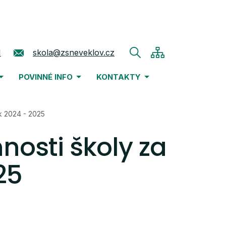
1
skola@zsneveklov.cz
POVINNÉ INFO
KONTAKTY
ok 2024 - 2025
nosti školy za
25